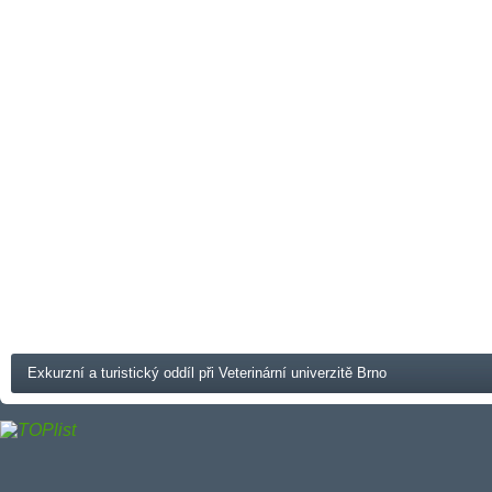
Exkurzní a turistický oddíl při Veterinární univerzitě Brno