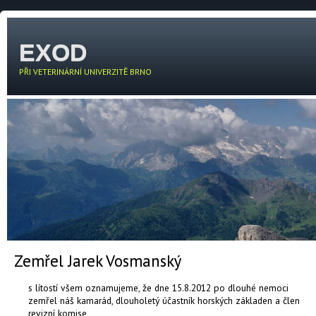
EXOD
PŘI VETERINÁRNÍ UNIVERZITĚ BRNO
Zemřel Jarek Vosmanský
s lítostí všem oznamujeme, že dne 15.8.2012 po dlouhé nemoci
zemřel náš kamarád, dlouholetý účastník horských základen a člen
revizní komise