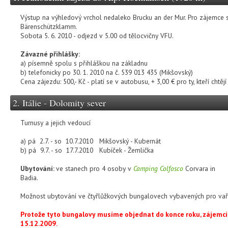
Výstup na výhledový vrchol nedaleko Brucku an der Mur. Pro zájemce
Bärenschützklamm.
Sobota 5. 6. 2010 - odjezd v 5.00 od tělocvičny VFU.
Závazné přihlášky:
a) písemně spolu s přihláškou na základnu
b) telefonicky po 30. 1. 2010 na č. 539 013 435 (Mikšovský)
Cena zájezdu: 500,- Kč - platí se v autobusu, + 3,00 € pro ty, kteří chtějí
2. Itálie - Dolomity sever
Turnusy a jejich vedoucí
a) pá 2.7. - so 10.7.2010 Mikšovský - Kubernát
b) pá 9.7. - so 17.7.2010 Kubíček - Žemlička
Ubytování:
ve stanech pro 4 osoby v
Camping Colfosco
Corvara in
Badia.
Možnost ubytování ve čtyřlůžkových bungalovech vybavených pro vař
Protože tyto bungalovy musíme objednat do konce roku, zájemci
15.12.2009.