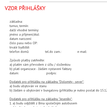
VZOR PŘIHLÁŠKY
základna:
turnus, termín:
další vhodné termíny:
jméno a příjmení,titul:
datum narození:
číslo pasu nebo OP:
trvalé bydliště:
telefon domů: tel.do zam.: e-mail:
Způsob platby zatrhněte:
a) platím sám převodem z účtu / složenkou
b) platí organizace - žádám vystavení faktury
datum: podpis:
Dodatek pro přihlášku na základnu "Dolomity - sever":
a) budu ubytován ve stanu
b) žádám o ubytování v bungalovu (přihlášku je nutno poslat do 15.1
Dodatek pro přihlášku na základnu "Jeseníky":
1. a) budu odjíždět z Brna společným autobusem