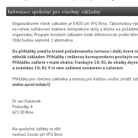
Informace společné pro všechny základny
Organizátorem všech základen je EXOD při VFU Brno. Tábornickou výzbr
na vaření, nafukovací matrace, kempinkové stoly a křesla, na požádání
organizátor. Program horských základen bude diferencován podle těles
Vždy budou nejméně 2 alternativy.
Do přihlášky uveďte kromě požadovaného turnusu i další, které v
několik základen. Přihlášky i veškerou korespondenci posílejte n
Přihlášku zašlete v malé obálce, frankujte 10,- Kč, do obálky dejt
a známkou 10,- Kč. V ní vám zašleme oznámení o zařazení.
Přihlášky pro všechny základny a turnusy pro každou osobu zvlášť za
změna oproti loňsku!!)
Dr. Jan Kubernát
Podsedky 4
625 00 Brno
Na společné zážitky se těší
vedoucí Exodu při VFU Brno