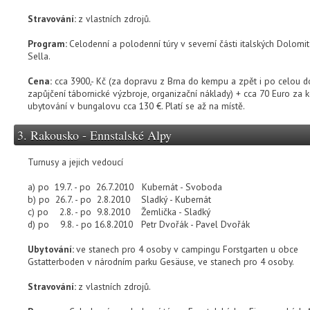
Stravování:
z vlastních zdrojů.
Program:
Celodenní a polodenní túry v severní části italských Dolomit 
Sella.
Cena:
cca 3900,- Kč (za dopravu z Brna do kempu a zpět i po celou d
zapůjčení tábornické výzbroje, organizační náklady) + cca 70 Euro za ke
ubytování v bungalovu cca 130 €. Platí se až na místě.
3. Rakousko - Ennstalské Alpy
Turnusy a jejich vedoucí
a) po 19.7. - po 26.7.2010 Kubernát - Svoboda
b) po 26.7. - po 2.8.2010 Sladký - Kubernát
c) po 2.8. - po 9.8.2010 Žemlička - Sladký
d) po 9.8. - po 16.8.2010 Petr Dvořák - Pavel Dvořák
Ubytování:
ve stanech pro 4 osoby v campingu Forstgarten u obce
Gstatterboden v národním parku Gesäuse, ve stanech pro 4 osoby.
Stravování:
z vlastních zdrojů.