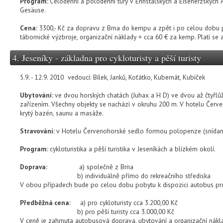
Program:
Celodenní a polodenní túry v Ennstalských a Eisenerzských
Gesäuse.
Cena:
3300,- Kč za dopravu z Brna do kempu a zpět i po celou dobu p
tábornické výzbroje, organizační náklady + cca 60 € za kemp. Platí se 
4. Jeseníky - základna pro cykloturisty a pěší turisty
5.9. - 12.9. 2010 vedoucí: Bílek, Janků, Koťátko, Kubernát, Kubíček
Ubytování:
ve dvou horských chatách (Juhax a H D) ve dvou až čtyřlů
zařízením. Všechny objekty se nachází v okruhu 200 m. V hotelu Červ
krytý bazén, saunu a masáže.
Stravování:
v Hotelu Červenohorské sedlo formou polopenze (snídaně,
Program:
cykloturistika a pěší turistika v Jeseníkách a blízkém okolí.
Doprava:
a) společně z Brna
b) individuálně přímo do rekreačního střediska
V obou případech bude po celou dobu pobytu k dispozici autobus pro
Předběžná cena:
a) pro cykloturisty cca 3.200,00 Kč
b) pro pěší turisty cca 3.000,00 Kč
V ceně je zahrnuta autobusová doprava, ubytování a organizační nákla