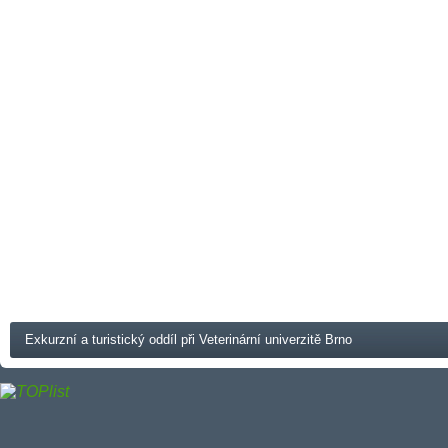
Exkurzní a turistický oddíl při Veterinární univerzitě Brno