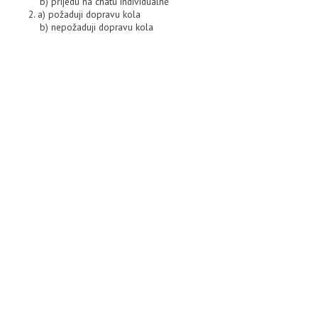
b) přijedu na chatu individuálně
2. a) požaduji dopravu kola
b) nepožaduji dopravu kola