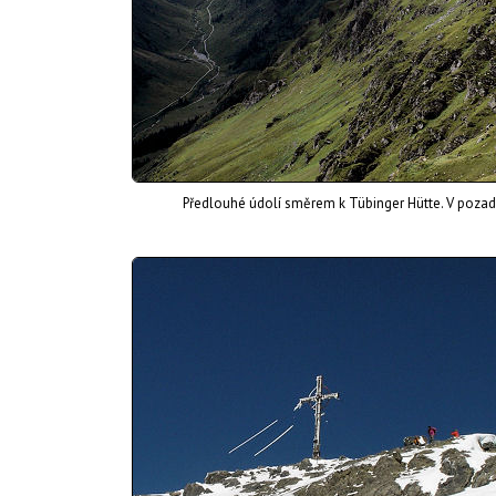
Předlouhé údolí směrem k Tübinger Hütte. V pozadí 