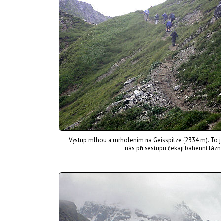
Výstup mlhou a mrholením na Geisspitze (2334 m). To ješ
nás při sestupu čekají bahenní lázn