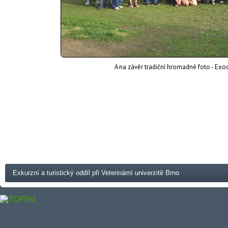
A na závěr tradiční hromadné foto - Exo
Exkurzní a turistický oddíl při Veterinární univerzitě Brno